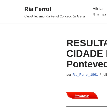
Ria Ferrol
Atletas
Saltar
Rexime 
Club Atletismo Ria Ferrol Concepción Arenal
al
contenido
RESULT
CIDADE 
Ponteved
por
Ria_Ferrol_1961
jul
Resultados