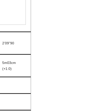
2’09”90
5m03cm
(+1.0)