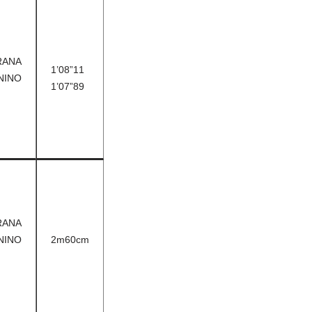
RANA
1’08”11
NINO
1’07”89
)
RANA
NINO
2m60cm
)