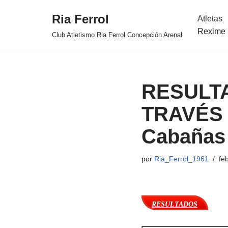
Ria Ferrol
Atletas
Saltar
Rexime 
Club Atletismo Ria Ferrol Concepción Arenal
al
contenido
RESULT
TRAVÉS 
Cabañas 
por
Ria_Ferrol_1961
fe
RESULTADOS