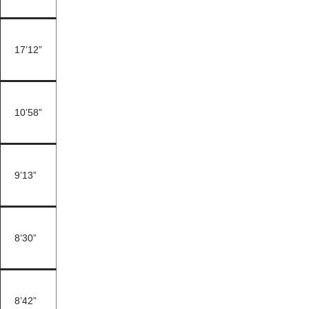
17’12”
10’58”
9’13”
8’30”
8’42”