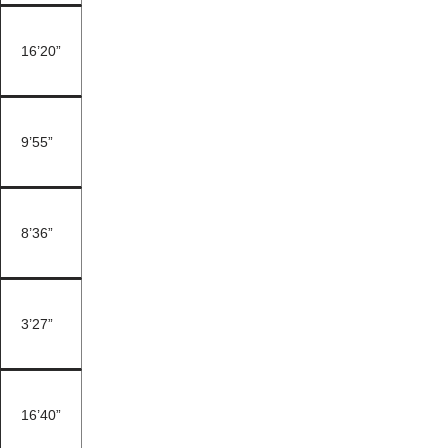
16’20”
9’55”
8’36”
3’27”
16’40”