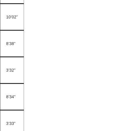
10’02”
8’38”
3’32”
8’34”
3’33”