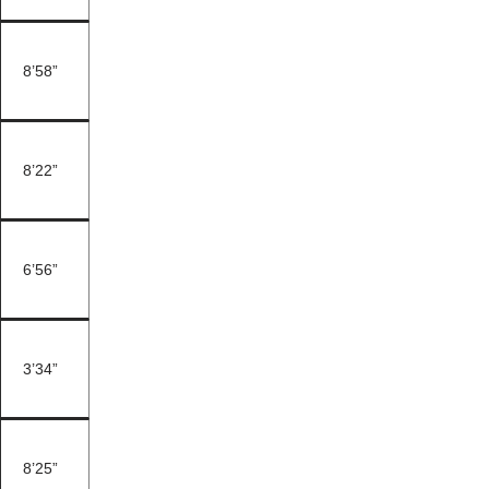
8’58”
8’22”
6’56”
3’34”
8’25”