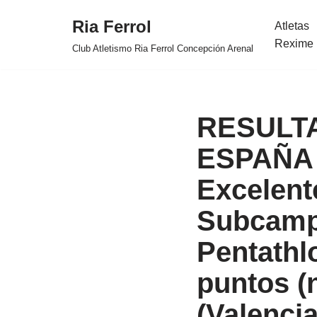
Ria Ferrol
Atletas
Saltar
Rexime 
Club Atletismo Ria Ferrol Concepción Arenal
al
contenido
RESULTA
ESPAÑA 
Excelent
Subcamp
Pentathl
puntos (
(Valencia