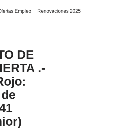
Ofertas Empleo
Renovaciones 2025
TO DE
ERTA .-
Rojo:
 de
541
ior)