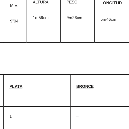
ALTURA
PESO
LONGITUD
M.V.
1m59cm
9m26cm
5m46cm
9”04
PLATA
BRONCE
1
–