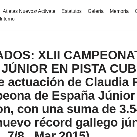
Atletas Nuevos/ Actívate
Estatutos
Galería
Memoría
Interno
DOS: XLII CAMPEONA
JÚNIOR EN PISTA CUBI
e actuación de Claudia 
eona de España Júnior
on, con una suma de 3.
nuevo récord gallego jún
, 7/8 . Mar.2015)