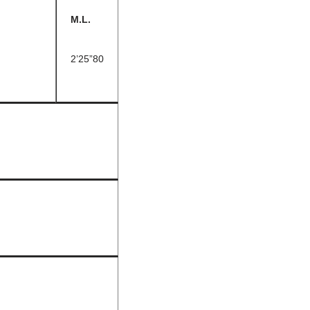
M.L.
2’25”80