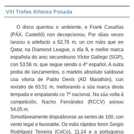
VIII Trofeo Alfonso Posada
O disco quentou o ambiente, e Frank Casañas
(PÁX. Castelló) non decepcionou. Por dúas veces
lanzou o artefacto a 62.76 m, un cm máis que en
Qatar, na Diamond League, o día 9, e mellor marca
española do ano; secundouno Víctor Gallego (SGP),
con 53.56 m, que segue sendo o 4º español. A outra
proba de lanzamentos, o martelo absoluto saldouse
coa vitoria de Pablo Denís (AD Marathón), cun
rexistro de 63.51 m, mellorando a súa marca desta
tempada e empatando co 7º nacional. Na súa volta á
competición, Nacho Fernández (RCCV) asinou
54.05 m.
Simultáneamente disputáronse as series de 100, con
vento legal e favorable. Os máis rápidos foron Sergio
Rodríguez Teixeira (CoCo), 11.14 e a portuguesa