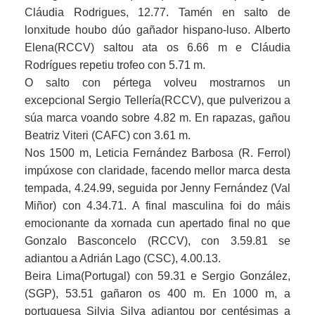
Cláudia Rodrigues, 12.77. Tamén en salto de
lonxitude houbo dúo gañador hispano-luso. Alberto
Elena(RCCV) saltou ata os 6.66 m e Cláudia
Rodrígues repetiu trofeo con 5.71 m.
O salto con pértega volveu mostrarnos un
excepcional Sergio Tellería(RCCV), que pulverizou a
súa marca voando sobre 4.82 m. En rapazas, gañou
Beatriz Viteri (CAFC) con 3.61 m.
Nos 1500 m, Leticia Fernández Barbosa (R. Ferrol)
impúxose con claridade, facendo mellor marca desta
tempada, 4.24.99, seguida por Jenny Fernández (Val
Miñor) con 4.34.71. A final masculina foi do máis
emocionante da xornada cun apertado final no que
Gonzalo Basconcelo (RCCV), con 3.59.81 se
adiantou a Adrián Lago (CSC), 4.00.13.
Beira Lima(Portugal) con 59.31 e Sergio González,
(SGP), 53.51 gañaron os 400 m. En 1000 m, a
portuguesa Silvia Silva adiantou por centésimas a