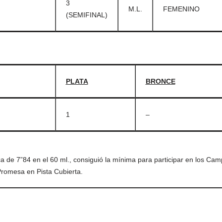
3
M.L.
FEMENINO
(SEMIFINAL)
PLATA
BRONCE
1
–
ca de 7”84 en el 60 ml., consiguió la mínima para participar en los Ca
romesa en Pista Cubierta.