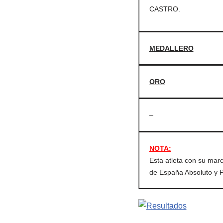
CASTRO.
MEDALLERO
ORO
–
NOTA:
Esta atleta con su mar
de España Absoluto y P