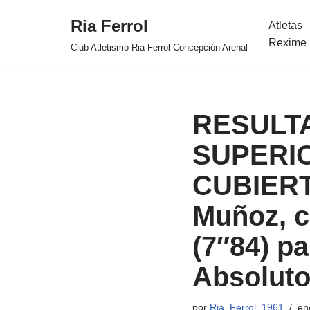
Ria Ferrol
Atletas
Saltar
Rexime 
Club Atletismo Ria Ferrol Concepción Arenal
al
contenido
RESULTA
SUPERIO
CUBIERTA
Muñoz, c
(7″84) p
Absoluto
por
Ria_Ferrol_1961
en