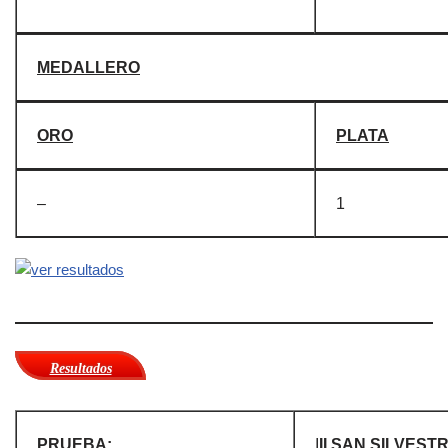
MEDALLERO
ORO
PLATA
–
1
Resultados
PRUEBA:
I
II SAN SILVEST