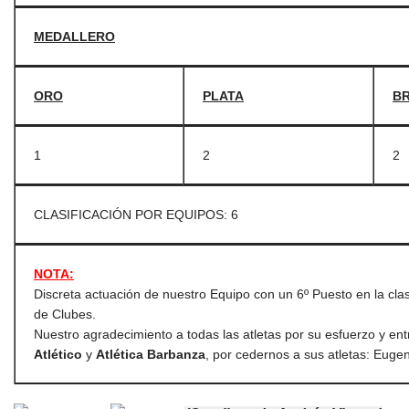
MEDALLERO
ORO
PLATA
B
1
2
2
CLASIFICACIÓN POR EQUIPOS: 6
NOTA:
Discreta actuación de nuestro Equipo con un 6º Puesto en la clasi
de Clubes.
Nuestro agradecimiento a todas las atletas por su esfuerzo y ent
Atlético
y
Atlética Barbanza
, por cedernos a sus atletas: Eugeni