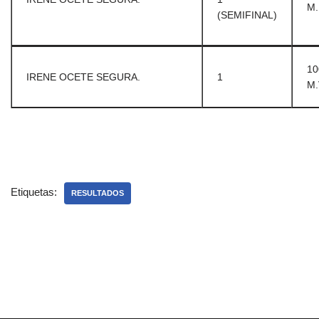
M.
(SEMIFINAL)
10
IRENE OCETE SEGURA.
1
M.
Etiquetas:
RESULTADOS