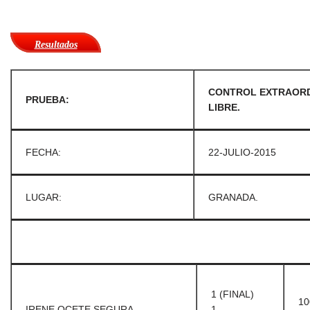
Resultados
CONTROL EXTRAORDI
PRUEBA:
LIBRE.
FECHA:
22-JULIO-2015
LUGAR:
GRANADA.
1 (FINAL)
10
IRENE OCETE SEGURA.
1