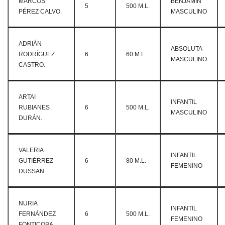
MARCOS
BENJAMÍN
5
500 M.L.
PÉREZ CALVO.
MASCULINO
ADRIÁN
ABSOLUTA
RODRÍGUEZ
6
60 M.L.
MASCULINO
CASTRO.
ARTAI
INFANTIL
RUBIANES
6
500 M.L.
MASCULINO
DURÁN.
VALERIA
INFANTIL
GUTIÉRREZ
6
80 M.L.
FEMENINO
DUSSAN.
NURIA
INFANTIL
FERNÁNDEZ
6
500 M.L.
FEMENINO
FONTICOBA.