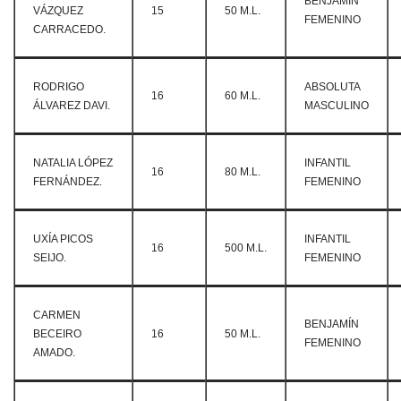
BENJAMÍN
VÁZQUEZ
15
50 M.L.
FEMENINO
CARRACEDO.
RODRIGO
ABSOLUTA
16
60 M.L.
ÁLVAREZ DAVI.
MASCULINO
NATALIA LÓPEZ
INFANTIL
16
80 M.L.
FERNÁNDEZ.
FEMENINO
UXÍA PICOS
INFANTIL
16
500 M.L.
SEIJO.
FEMENINO
CARMEN
BENJAMÍN
BECEIRO
16
50 M.L.
FEMENINO
AMADO.