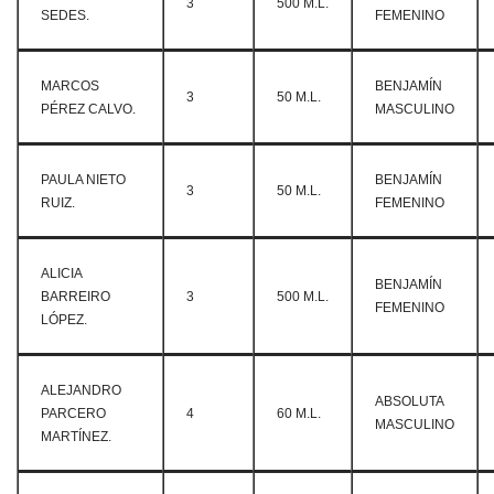
3
500 M.L.
SEDES.
FEMENINO
MARCOS
BENJAMÍN
3
50 M.L.
PÉREZ CALVO.
MASCULINO
PAULA NIETO
BENJAMÍN
3
50 M.L.
RUIZ.
FEMENINO
ALICIA
BENJAMÍN
BARREIRO
3
500 M.L.
FEMENINO
LÓPEZ.
ALEJANDRO
ABSOLUTA
PARCERO
4
60 M.L.
MASCULINO
MARTÍNEZ.