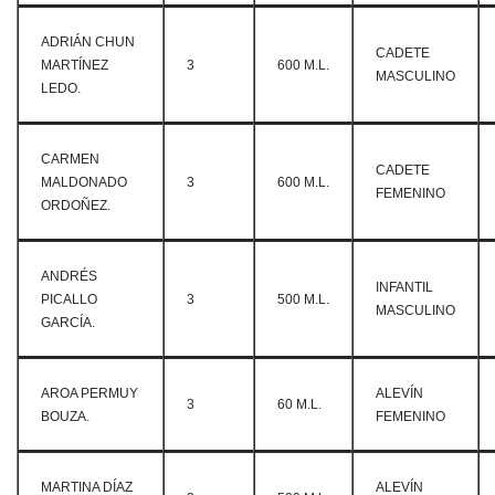
ADRIÁN CHUN
CADETE
MARTÍNEZ
3
600 M.L.
MASCULINO
LEDO.
CARMEN
CADETE
MALDONADO
3
600 M.L.
FEMENINO
ORDOÑEZ.
ANDRÉS
INFANTIL
PICALLO
3
500 M.L.
MASCULINO
GARCÍA.
AROA PERMUY
ALEVÍN
3
60 M.L.
BOUZA.
FEMENINO
MARTINA DÍAZ
ALEVÍN