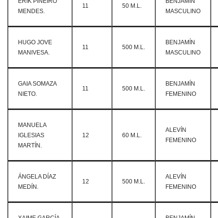
ERIK PIÑEIRO
BENJAMÍN
11
50 M.L.
MENDES.
MASCULINO
HUGO JOVE
BENJAMÍN
11
500 M.L.
MANIVESA.
MASCULINO
GAIA SOMAZA
BENJAMÍN
11
500 M.L.
NIETO.
FEMENINO
MANUELA
ALEVÍN
IGLESIAS
12
60 M.L.
FEMENINO
MARTÍN.
ÁNGELA DÍAZ
ALEVÍN
12
500 M.L.
MEDÍN.
FEMENINO