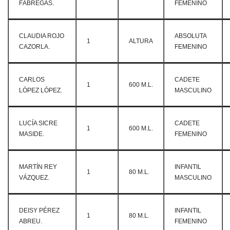
FÁBREGAS.
FEMENINO
CLAUDIA ROJO
ABSOLUTA
1
ALTURA
CAZORLA.
FEMENINO
CARLOS
CADETE
1
600 M.L.
LÓPEZ LÓPEZ.
MASCULINO
LUCÍA SICRE
CADETE
1
600 M.L.
MASIDE.
FEMENINO
MARTÍN REY
INFANTIL
1
80 M.L.
VÁZQUEZ.
MASCULINO
DEISY PÉREZ
INFANTIL
1
80 M.L.
ABREU.
FEMENINO