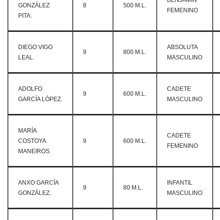
BENJAMÍN
GONZÁLEZ
8
500 M.L.
FEMENINO
PITA.
DIEGO VIGO
ABSOLUTA
9
800 M.L.
LEAL.
MASCULINO
ADOLFO
CADETE
9
600 M.L.
GARCÍA LÓPEZ.
MASCULINO
MARÍA
CADETE
COSTOYA
9
600 M.L.
FEMENINO
MANEIROS.
ANXO GARCÍA
INFANTIL
9
80 M.L.
GONZÁLEZ.
MASCULINO