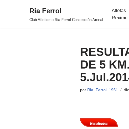
Ria Ferrol
Atletas
Saltar
Rexime 
Club Atletismo Ria Ferrol Concepción Arenal
al
contenido
RESULT
DE 5 KM.
5.Jul.201
por
Ria_Ferrol_1961
di
Resultados