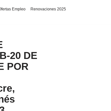
Ofertas Empleo
Renovaciones 2025
E
B-20 DE
E POR
cre,
nés
3