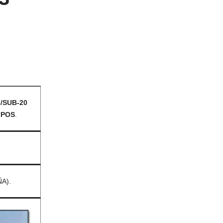
/SUB-20
IPOS
.
A).