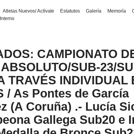
Atletas Nuevos/ Actívate
Estatutos
Galería
Memoría
Interno
ADOS: CAMPIONATO D
 ABSOLUTO/SUB-23/SU
 TRAVÉS INDIVIDUAL 
/ As Pontes de García
 (A Coruña) .- Lucía Si
ona Gallega Sub20 e I
 Medalla de Bronce Sub2