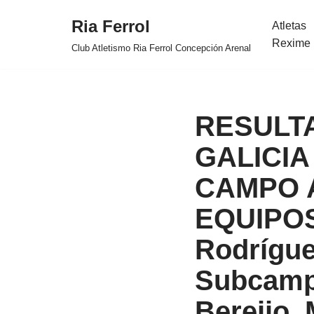
Ria Ferrol
Atletas
Saltar
Rexime 
Club Atletismo Ria Ferrol Concepción Arenal
al
contenido
RESULT
GALICIA
CAMPO A
EQUIPOS 
Rodríguez
Subcampe
Bereijo,