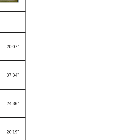
20’07”
37’34”
24’36”
20’19”