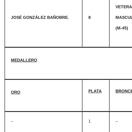
VETER
JOSÉ GONZÁLEZ BAÑOBRE.
8
MASCU
(M-45)
MEDALLERO
PLATA
BRONC
ORO
–
1
–