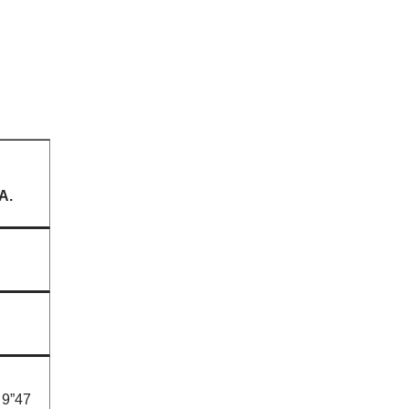
A.
9”47