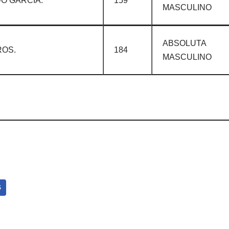
O GARCÍA.
159
MASCULINO
ABSOLUTA
ROS.
184
MASCULINO
S