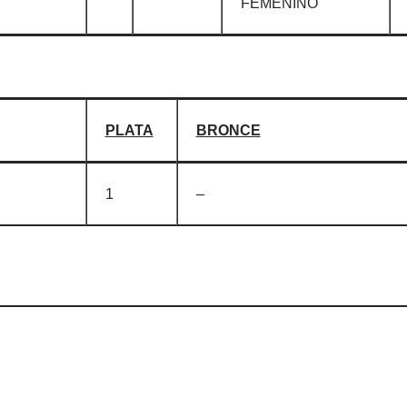
FEMENINO
PLATA
BRONCE
1
–