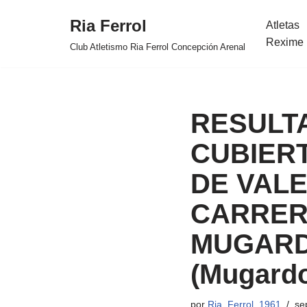
Ria Ferrol
Atletas
Saltar
Rexime 
Club Atletismo Ria Ferrol Concepción Arenal
al
contenido
RESULTA
CUBIER
DE VALEN
CARRER
MUGARD
(Mugardo
por
Ria_Ferrol_1961
se