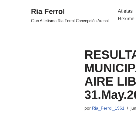
Ria Ferrol
Atletas
Saltar
Rexime 
Club Atletismo Ria Ferrol Concepción Arenal
al
contenido
RESULTA
MUNICIP
AIRE LIB
31.May.2
por
Ria_Ferrol_1961
ju