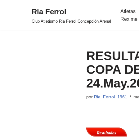
Ria Ferrol
Atletas
Saltar
Rexime 
Club Atletismo Ria Ferrol Concepción Arenal
al
contenido
RESULTA
COPA DE
24.May.2
por
Ria_Ferrol_1961
ma
Resultados