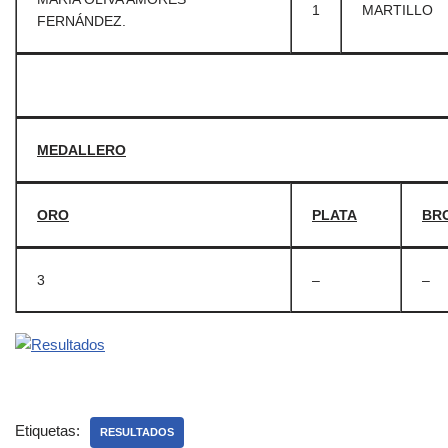
1
MARTILLO
FERNÁNDEZ.
MEDALLERO
ORO
PLATA
BR
3
–
–
Etiquetas:
RESULTADOS