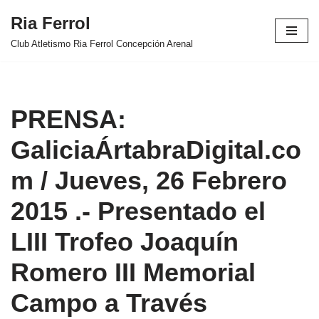
Ria Ferrol
Saltar
Club Atletismo Ria Ferrol Concepción Arenal
al
contenido
PRENSA:
GaliciaÁrtabraDigital.co
m / Jueves, 26 Febrero
2015 .- Presentado el
LIII Trofeo Joaquín
Romero III Memorial
Campo a Través