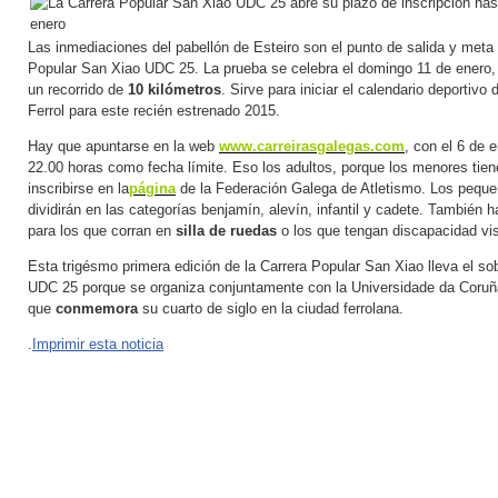
Las inmediaciones del pabellón de Esteiro son el punto de salida y meta 
Popular San Xiao UDC 25. La prueba se celebra el domingo 11 de enero,
un recorrido de
10 kilómetros
. Sirve para iniciar el calendario deportivo 
Ferrol para este recién estrenado 2015.
Hay que apuntarse en la web
www.carreirasgalegas.com
, con el 6 de e
22.00 horas como fecha límite. Eso los adultos, porque los menores tie
inscribirse en la
página
de la Federación Galega de Atletismo. Los pequ
dividirán en las categorías benjamín, alevín, infantil y cadete. También 
para los que corran en
silla de ruedas
o los que tengan discapacidad vis
Esta trigésmo primera edición de la Carrera Popular San Xiao lleva el s
UDC 25 porque se organiza conjuntamente con la Universidade da Coruñ
que
conmemora
su cuarto de siglo en la ciudad ferrolana.
.
Imprimir esta noticia