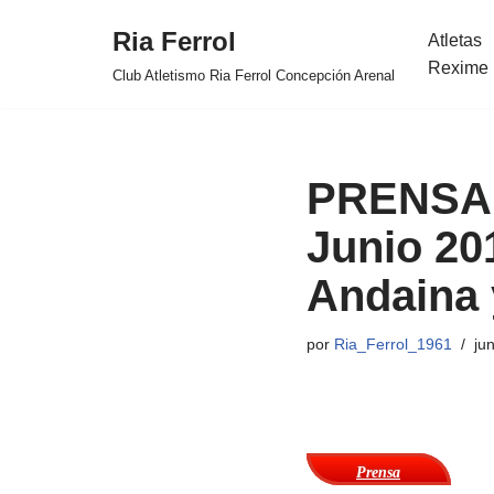
Ria Ferrol
Atletas
Saltar
Rexime 
Club Atletismo Ria Ferrol Concepción Arenal
al
contenido
PRENSA:
Junio 201
Andaina 
por
Ria_Ferrol_1961
ju
Prensa