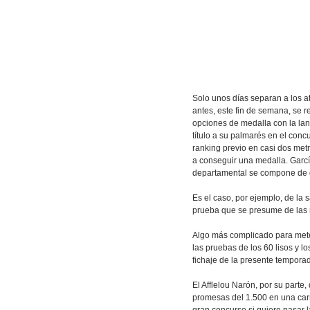
Solo unos días separan a los a
antes, este fin de semana, se 
opciones de medalla con la lan
título a su palmarés en el con
ranking previo en casi dos metr
a conseguir una medalla. García
departamental se compone de de
Es el caso, por ejemplo, de la 
prueba que se presume de las m
Algo más complicado para meter
las pruebas de los 60 lisos y l
fichaje de la presente tempora
El Afflelou Narón, por su parte
promesas del 1.500 en una carr
gran concurso si quiere pasar l