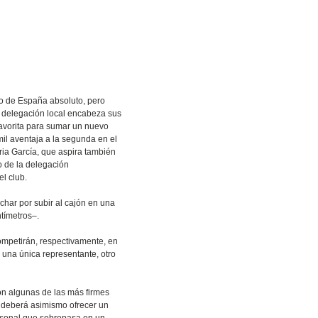
to de España absoluto, pero
a delegación local encabeza sus
favorita para sumar un nuevo
il aventaja a la segunda en el
ria García, que aspira también
o de la delegación
l club.
uchar por subir al cajón en una
tímetros–.
ompetirán, respectivamente, en
 una única representante, otro
con algunas de las más firmes
 deberá asimismo ofrecer un
personal que sobrepasa en un