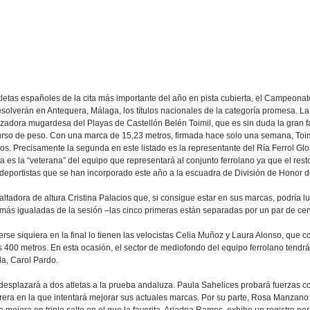
tletas españoles de la cita más importante del año en pista cubierta, el Campeona
resolverán en Antequera, Málaga, los títulos nacionales de la categoría promesa. L
zadora mugardesa del Playas de Castellón Belén Toimil, que es sin duda la gran 
curso de peso. Con una marca de 15,23 metros, firmada hace solo una semana, Toim
os. Precisamente la segunda en este listado es la representante del Ría Ferrol Glo
 es la “veterana” del equipo que representará al conjunto ferrolano ya que el rest
portistas que se han incorporado este año a la escuadra de División de Honor de
saltadora de altura Cristina Palacios que, si consigue estar en sus marcas, podría l
ás igualadas de la sesión –las cinco primeras están separadas por un par de cen
se siquiera en la final lo tienen las velocistas Celia Muñoz y Laura Alonso, que c
os 400 metros. En esta ocasión, el sector de mediofondo del equipo ferrolano tendrá
da, Carol Pardo.
, desplazará a dos atletas a la prueba andaluza. Paula Sahelices probará fuerzas 
era en la que intentará mejorar sus actuales marcas. Por su parte, Rosa Manzano
a mejora en triple salto en el que la favorita, Ariadna Ramos, exhibe un registro 