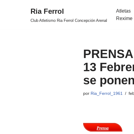
Ria Ferrol
Atletas
Saltar
Rexime 
Club Atletismo Ria Ferrol Concepción Arenal
al
contenido
PRENSA: 
13 Febrer
se ponen
por
Ria_Ferrol_1961
fe
Prensa