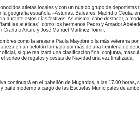
nocidos atletas locales y con un nutrido grupo de deportistas t
 la geografía española –Asturias, Baleares, Madrid o Ceuta, e
a durante estos días festivos. Asimismo, cabe destacar, a modo
 “familias atléticas”, como los hermanos Pedro y Amador Abeled
er Graña o Arturo y José Manuel Martínez Toimil.
nombres como la aresana Paula Mayobre o la más veterana pon
cabeza en un pelotón formado por más de una treintena de deport
oficial, sí que realizará una clasificación final conjunta, mascul
n el sorteo de regalos y cestas de Navidad una vez finalizada.
va continuará en el pabellón de Mugardos, a las 17.00 horas, 
 y baile moderno a cargo de las Escuelas Municipales de ambo