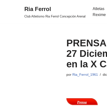
Ria Ferrol
Atletas
Saltar
Rexime 
Club Atletismo Ria Ferrol Concepción Arenal
al
contenido
PRENSA: 
27 Dicie
en la X 
por
Ria_Ferrol_1961
di
Prensa