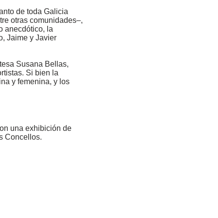
anto de toda Galicia
ntre otras comunidades–,
 anecdótico, la
o, Jaime y Javier
tesa Susana Bellas,
istas. Si bien la
ina y femenina, y los
con una exhibición de
s Concellos.