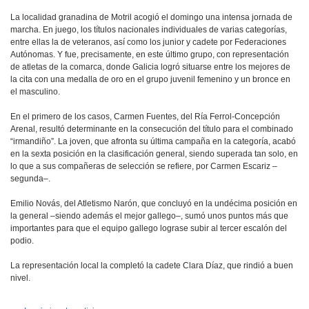
La localidad granadina de Motril acogió el domingo una intensa jornada de
marcha. En juego, los títulos nacionales individuales de varias categorías,
entre ellas la de veteranos, así como los junior y cadete por Federaciones
Autónomas. Y fue, precisamente, en este último grupo, con representación
de atletas de la comarca, donde Galicia logró situarse entre los mejores de
la cita con una medalla de oro en el grupo juvenil femenino y un bronce en
el masculino.
En el primero de los casos, Carmen Fuentes, del Ría Ferrol-Concepción
Arenal, resultó determinante en la consecución del título para el combinado
“irmandiño”. La joven, que afronta su última campaña en la categoría, acabó
en la sexta posición en la clasificación general, siendo superada tan solo, en
lo que a sus compañeras de selección se refiere, por Carmen Escariz –
segunda–.
Emilio Novás, del Atletismo Narón, que concluyó en la undécima posición en
la general –siendo además el mejor gallego–, sumó unos puntos más que
importantes para que el equipo gallego lograse subir al tercer escalón del
podio.
La representación local la completó la cadete Clara Díaz, que rindió a buen
nivel.