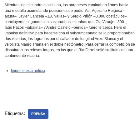
Mientras, en el cuadro masculino, los naroneses caminaban firmes hacia
una medalla acumulando posiciones de podio. Así, Agostiño Reigosa –
altura–, Javier Cancela –110 vallas– y Sergio Piñón –3.000 obstáculos–
concluyeron segundos en sus pruebas, mientras que Olaf Araújo –800–,
Iago Pazos –jabalina– y André Castelo –pértiga– fuero terceros. Pero el
impulso definitivo para hacerse con el subcampeonato se lo proporcionaban
dos victorias, las logradas por el saltador de longitud Anxo Blanco y el
velocista Mauro Triana en el doble hectómetro. Para cerrar la competición se
disputaron los relevos largos, en los que el Ría Ferrol selló su título con una
contundente victoria.
Imprimir esta noticia
Etiquetas:
PRENSA