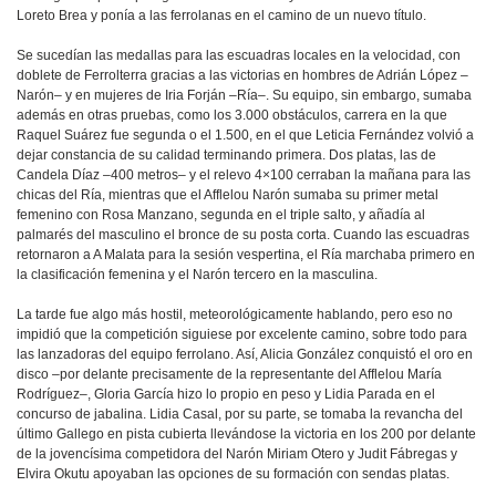
Loreto Brea y ponía a las ferrolanas en el camino de un nuevo título.
Se sucedían las medallas para las escuadras locales en la velocidad, con
doblete de Ferrolterra gracias a las victorias en hombres de Adrián López –
Narón– y en mujeres de Iria Forján –Ría–. Su equipo, sin embargo, sumaba
además en otras pruebas, como los 3.000 obstáculos, carrera en la que
Raquel Suárez fue segunda o el 1.500, en el que Leticia Fernández volvió a
dejar constancia de su calidad terminando primera. Dos platas, las de
Candela Díaz –400 metros– y el relevo 4×100 cerraban la mañana para las
chicas del Ría, mientras que el Afflelou Narón sumaba su primer metal
femenino con Rosa Manzano, segunda en el triple salto, y añadía al
palmarés del masculino el bronce de su posta corta. Cuando las escuadras
retornaron a A Malata para la sesión vespertina, el Ría marchaba primero en
la clasificación femenina y el Narón tercero en la masculina.
La tarde fue algo más hostil, meteorológicamente hablando, pero eso no
impidió que la competición siguiese por excelente camino, sobre todo para
las lanzadoras del equipo ferrolano. Así, Alicia González conquistó el oro en
disco –por delante precisamente de la representante del Afflelou María
Rodríguez–, Gloria García hizo lo propio en peso y Lidia Parada en el
concurso de jabalina. Lidia Casal, por su parte, se tomaba la revancha del
último Gallego en pista cubierta llevándose la victoria en los 200 por delante
de la jovencísima competidora del Narón Miriam Otero y Judit Fábregas y
Elvira Okutu apoyaban las opciones de su formación con sendas platas.