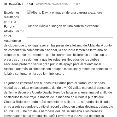
REDACCIÓN FERROL
|
Actualizado 26 Abril 2015 – 01:00 h.
Excelentes
resultados
para Ría
Alberto Dávila e imagen de una carrera alexandre
Ferrol y
Afflelou Narón
en el
Autonómico
de clubes que tuvo lugar ayer en las pistas de atletismo de A Malata. A punto
de comenzar la competición nacional, la escuadra femenina ferrolana se
colgó un nuevo oro, mientras que los naroneses hicieron lo propio con la
plata tras una sesión en la que los refuerzos llegados de los clubes
asociados probaron ser un gran punto de apoyo para el talento local. El
Afflelou, además, al competir con equipos masculino y femenino compitió en
la tabla conjunta, en la que terminó tercero.
La jornada comenzó con buenos resultados para el Narón, con sendas
medallas de plata en las pruebas de triple y 400 vallas merced al concurso
de Telmo Beceiro y Alberto Dávila. Pero fue la carrera femenina del anillo de
obstáculos la que trajo la noticia de la mañana en A Malata puesto que
Claudia Rojo, corriendo prácticamente en solitario –la segunda clasificada
entró a seis segundos–, batió el récord gallego en varias décimas, dejándolo
en 1:00.23. Este oro de la naronesa del Ría se sumaba a los bronces
conseguidos por la pertiguista Lucía Ferreiro y la lanzadora de martillo