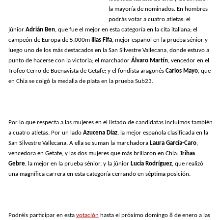
la mayoría de nominados. En hombres
podrás votar a cuatro atletas: el
júnior
Adrián Ben
, que fue el mejor en esta categoría en la cita italiana; el
campeón de Europa de 5.000m
Ilias Fifa
, mejor español en la prueba sénior y
luego uno de los más destacados en la San Silvestre Vallecana, donde estuvo a
punto de hacerse con la victoria; el marchador
Álvaro Martín
, vencedor en el
Trofeo Cerro de Buenavista de Getafe; y el fondista aragonés
Carlos Mayo
, que
en Chia se colgó la medalla de plata en la prueba Sub23.
Por lo que respecta a las mujeres en el listado de candidatas incluimos también
a cuatro atletas. Por un lado
Azucena Díaz
, la mejor española clasificada en la
San Silvestre Vallecana. A ella se suman la marchadora
Laura García-Caro
,
vencedora en Getafe, y las dos mujeres que más brillaron en Chia:
Trihas
Gebre
, la mejor en la prueba sénior, y la júnior
Lucía Rodríguez
, que realizó
una magnífica carrera en esta categoría cerrando en séptima posición.
Podréis participar en esta
votación
hasta el próximo domingo 8 de enero a las