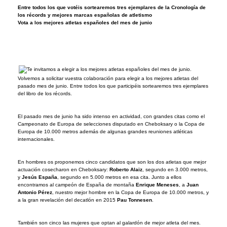
Entre todos los que votéis sortearemos tres ejemplares de la Cronología de
los récords y mejores marcas españolas de atletismo
Vota a los mejores atletas españoles del mes de junio
Volvemos a solicitar vuestra colaboración para elegir a los mejores atletas del
pasado mes de junio. Entre todos los que participéis sortearemos tres ejemplares
del libro de los récords.
El pasado mes de junio ha sido intenso en actividad, con grandes citas como el
Campeonato de Europa de selecciones disputado en Cheboksary o la Copa de
Europa de 10.000 metros además de algunas grandes reuniones atléticas
internacionales.
En hombres os proponemos cinco candidatos que son los dos atletas que mejor
actuación cosecharon en Cheboksary:
Roberto Alaiz
, segundo en 3.000 metros,
y
Jesús España
, segundo en 5.000 metros en esa cita. Junto a ellos
encontramos al campeón de España de montaña
Enrique Meneses
, a
Juan
Antonio Pérez
, nuestro mejor hombre en la Copa de Europa de 10.000 metros, y
a la gran revelación del decatlón en 2015
Pau Tonnesen
.
También son cinco las mujeres que optan al galardón de mejor atleta del mes.