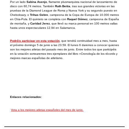
Por un lado
Sabina Asenjo
, flamante plusmarquista nacional de lanzamiento de
disco con 60,74 metros. También
Ruth Beitia
, tras sus grandes victorias en las
pruebas de la Diamond League de Roma y Nueva York y su segundo puesto en
Cheboksary, o
Trihas Gebre
, campeona de la Copa de Europa de 10.000 metros
en Chia-Pula. El quinteto se completa con
Raquel Gómez
, campeona de España
de montaña, y
Caridad Jerez
, que llevó su marca personal en 100 metros vallas
hasta unos espectaculares 12.94 en Salamanca.
Podréis participar en esta votación
, que tendrá continuidad mes a mes, hasta
el próximo domingo 5 de junio a las 23.59. El lunes 6 daremos a conocer quienes
son los mejores atletas del pasado mes de junio. Entre todos los que participéis
en la votación sortearemos tres ejemplares del libro «Cronología de los récords y
mejores marcas españolas de atletismo.
Enlaces relacionados:
Vota a los mejores atletas españoles del mes de junio.