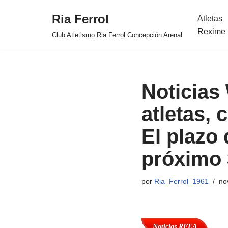
Ria Ferrol
Atletas
Saltar
Rexime 
Club Atletismo Ria Ferrol Concepción Arenal
al
contenido
Noticias
atletas, 
El plazo 
próximo 
por
Ria_Ferrol_1961
no
Noticias RFEA