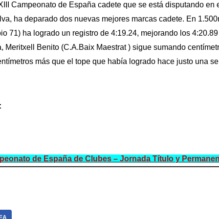
 XIII Campeonato de España cadete que se está disputando en e
lva, ha deparado dos nuevas mejores marcas cadete. En 1.500
o 71) ha logrado un registro de 4:19.24, mejorando los 4:20.8
, Meritxell Benito (C.A.Baix Maestrat ) sigue sumando centímetro
entímetros más que el tope que había logrado hace justo una 
:
nato de España de Clubes – Jornada Título y Permanen
EA