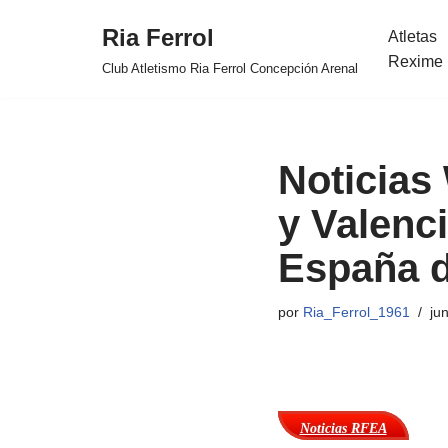
Ria Ferrol
Atletas
Saltar
Rexime 
Club Atletismo Ria Ferrol Concepción Arenal
al
contenido
Noticias
y Valenc
España d
por
Ria_Ferrol_1961
ju
Noticias RFEA