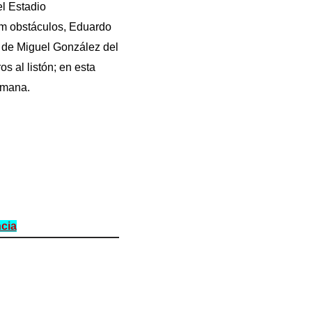
l Estadio
m obstáculos, Eduardo
9 de Miguel González del
s al listón; en esta
semana.
cia