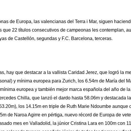
as de Europa, las valencianas del Terra i Mar, siguen haciend
 que 22 títulos consecutivos de campeonas les contemplan, a
yas de Castellón, segundas y F.C. Barcelona, terceras.
s, hay que destacar a la vallista Caridad Jerez, que logró la 
onal) y mínima europea para Zurich, los 6.54m de María del Ma
 mínima europea y también mejor marca española del año de la
rcedes Chilla, que lanzó el dardo hasta 58.06m y destacada la
(53.20m), los 14.15m en triple de Ruth Marie Ndoumbe aunque 
.35m de Naroa Agirre en pértiga, nuevo récord de Europa de ve
pasado mes en Valladolid, la júnior Cristina Lara en 100m con 11