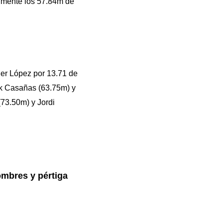
almente los 57.84m de
er López por 13.71 de
nk Casañas (63.75m) y
(73.50m) y Jordi
mbres y pértiga