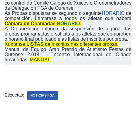
co control do Comité Galego de Xuices e Cronometradores
da Delegación FGA de Ourense.
As Probas disputaranse segundo o seguinte
HORARIO
de
competición. Lembrase a todos os atletas que haberá
Cámara de Chamadas
HORARIO
.
A Organización informa da suspensión de alguna das
probas programadas e solicita a os atletas que comproben
o horario final publicado e as listas de inscritos por proba.
Xúntanse
LISTAS
de inscritos nas diferentes probas.
Manual de Equipo Gran Premio de Atletismo Festas de
Ourense 2.014 – Encontro Internacional de Cidade
Irmanadas.
MANUAL
Etiquetas:
NOTICIAS FGA