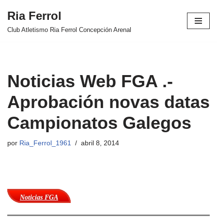
Ria Ferrol
Saltar
Club Atletismo Ria Ferrol Concepción Arenal
al
contenido
Noticias Web FGA .-
Aprobación novas datas
Campionatos Galegos
por
Ria_Ferrol_1961
abril 8, 2014
Noticias FGA