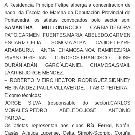
A Residencia Príncipe Felipe alberga a concentración de
nadal da Escola de Marcha da Deputación Provincial de
Pontevedra, os atletas convocados polo sector son:
SAMANTHA MULLONI
.ROCIO CARBIA.DEBORA
PATO.CARMEN FUENTES.MARIA ABELEDO.CARMEN
ESCARIZ.CELIA SOMOZA.ALBA CAJIDE.LEYRE
ARAMBURU. ANTIA CHAMOSA.NOA RAMIREZ.IRIA
RIVAS.CHRISTIAN CUROPOS.FRANCISCO JOSÉ
DURÁN.ADÁN GARCÍA.DANIEL CHAMOSA.SMAIL
LAARIBI.JORGE MENDEZ.
– ROBERTO VIEIRO.HECTOR RODRIGUEZ.SIDNNEY
HERNÁNDEZ.PAULA VILLAVERDE. – FABIO PEREIRA.
E como técnicos:
JORGE SILVA (responsable do sector).CARLOS
MORALES.PEDRO ABELEDO.JOSE ANTONIO
PARDAL.
Os atletas representan aos clubs
Ría Ferrol,
Narón,
Casás, Atlética Lucense, Celta, Simply-Scorpio, Coruña