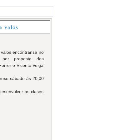
e valos
e valos encóntranse no
, por proposta dos
Ferrer e Vicente Veiga
o hoxe sábado ás 20,00
 desenvolver as clases