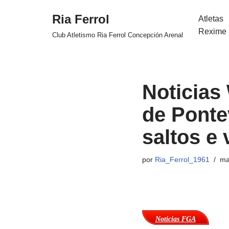
Ria Ferrol
Atletas
Saltar
Rexime 
Club Atletismo Ria Ferrol Concepción Arenal
al
contenido
Noticias
de Ponte
saltos e 
por
Ria_Ferrol_1961
ma
Noticias FGA