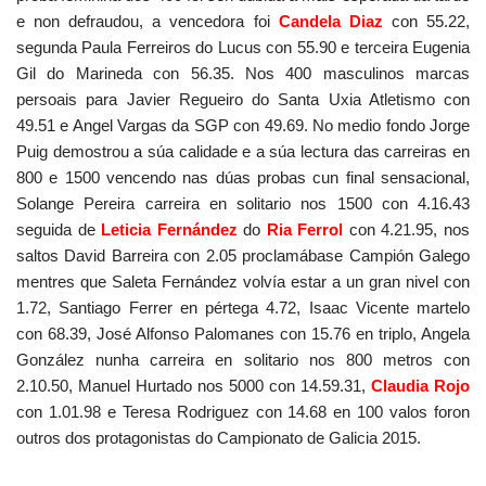
e non defraudou, a vencedora foi
Candela Diaz
con 55.22,
segunda Paula Ferreiros do Lucus con 55.90 e terceira Eugenia
Gil do Marineda con 56.35. Nos 400 masculinos marcas
persoais para Javier Regueiro do Santa Uxia Atletismo con
49.51 e Angel Vargas da SGP con 49.69. No medio fondo Jorge
Puig demostrou a súa calidade e a súa lectura das carreiras en
800 e 1500 vencendo nas dúas probas cun final sensacional,
Solange Pereira carreira en solitario nos 1500 con 4.16.43
seguida de
Leticia Fernández
do
Ria
Ferrol
con 4.21.95, nos
saltos David Barreira con 2.05 proclamábase Campión Galego
mentres que Saleta Fernández volvía estar a un gran nivel con
1.72, Santiago Ferrer en pértega 4.72, Isaac Vicente martelo
con 68.39, José Alfonso Palomanes con 15.76 en triplo, Angela
González nunha carreira en solitario nos 800 metros con
2.10.50, Manuel Hurtado nos 5000 con 14.59.31,
Claudia Rojo
con 1.01.98 e Teresa Rodriguez con 14.68 en 100 valos foron
outros dos protagonistas do Campionato de Galicia 2015.