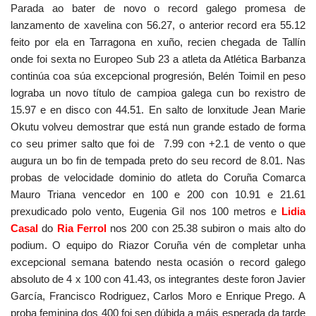
Parada ao bater de novo o record galego promesa de
lanzamento de xavelina con 56.27, o anterior record era 55.12
feito por ela en Tarragona en xuño, recien chegada de Tallín
onde foi sexta no Europeo Sub 23 a atleta da Atlética Barbanza
continúa coa súa excepcional progresión, Belén Toimil en peso
lograba un novo título de campioa galega cun bo rexistro de
15.97 e en disco con 44.51. En salto de lonxitude Jean Marie
Okutu volveu demostrar que está nun grande estado de forma
co seu primer salto que foi de 7.99 con +2.1 de vento o que
augura un bo fin de tempada preto do seu record de 8.01. Nas
probas de velocidade dominio do atleta do Coruña Comarca
Mauro Triana vencedor en 100 e 200 con 10.91 e 21.61
prexudicado polo vento, Eugenia Gil nos 100 metros e
Lidia
Casal
do
Ria Ferrol
nos 200 con 25.38 subiron o mais alto do
podium. O equipo do Riazor Coruña vén de completar unha
excepcional semana batendo nesta ocasión o record galego
absoluto de 4 x 100 con 41.43, os integrantes deste foron Javier
García, Francisco Rodriguez, Carlos Moro e Enrique Prego. A
proba feminina dos 400 foi sen dúbida a máis esperada da tarde