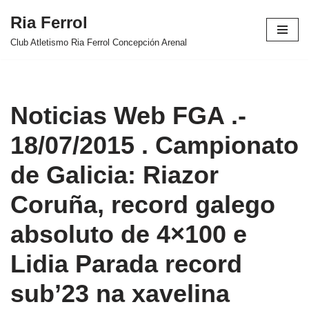
Ria Ferrol
Saltar
Club Atletismo Ria Ferrol Concepción Arenal
al
contenido
Noticias Web FGA .-
18/07/2015 . Campionato
de Galicia: Riazor
Coruña, record galego
absoluto de 4×100 e
Lidia Parada record
sub’23 na xavelina