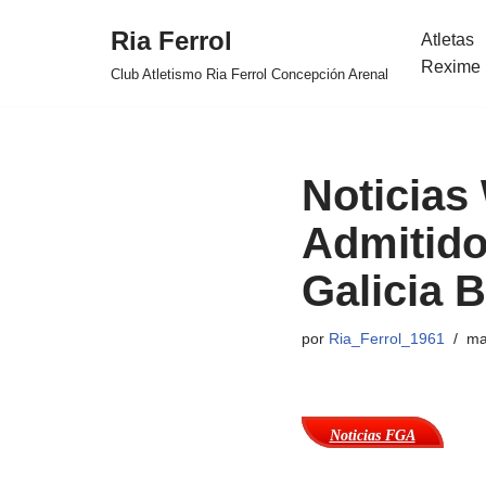
Ria Ferrol
Atletas
Saltar
Rexime 
Club Atletismo Ria Ferrol Concepción Arenal
al
contenido
Noticias 
Admitid
Galicia B
por
Ria_Ferrol_1961
ma
Noticias FGA