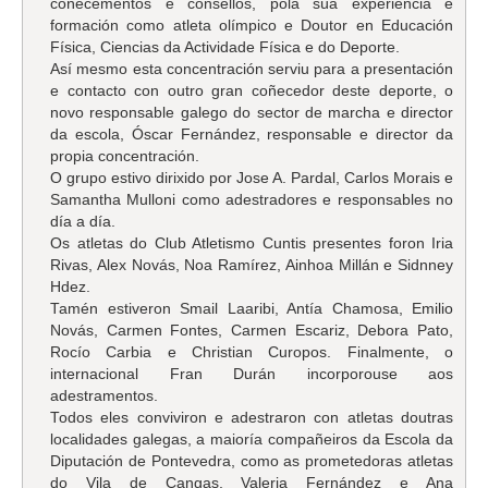
coñecementos e consellos, pola súa experiencia e
formación como atleta olímpico e Doutor en Educación
Física, Ciencias da Actividade Física e do Deporte.
Así mesmo esta concentración serviu para a presentación
e contacto con outro gran coñecedor deste deporte, o
novo responsable galego do sector de marcha e director
da escola, Óscar Fernández, responsable e director da
propia concentración.
O grupo estivo dirixido por Jose A. Pardal, Carlos Morais e
Samantha Mulloni como adestradores e responsables no
día a día.
Os atletas do Club Atletismo Cuntis presentes foron Iria
Rivas, Alex Novás, Noa Ramírez, Ainhoa Millán e Sidnney
Hdez.
Tamén estiveron Smail Laaribi, Antía Chamosa, Emilio
Novás, Carmen Fontes, Carmen Escariz, Debora Pato,
Rocío Carbia e Christian Curopos. Finalmente, o
internacional Fran Durán incorporouse aos
adestramentos.
Todos eles conviviron e adestraron con atletas doutras
localidades galegas, a maioría compañeiros da Escola da
Diputación de Pontevedra, como as prometedoras atletas
do Vila de Cangas, Valeria Fernández e Ana