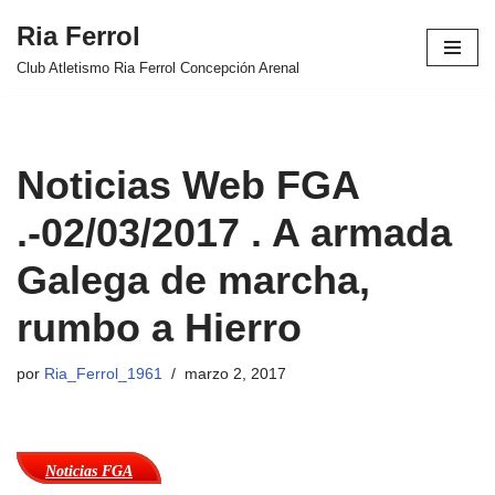
Ria Ferrol
Saltar
Club Atletismo Ria Ferrol Concepción Arenal
al
contenido
Noticias Web FGA
.-02/03/2017 . A armada
Galega de marcha,
rumbo a Hierro
por
Ria_Ferrol_1961
marzo 2, 2017
Noticias FGA