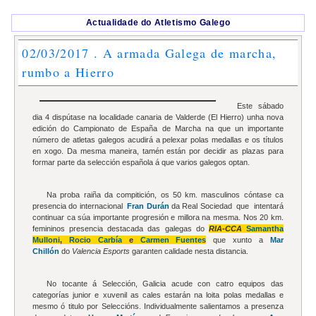
Actualidade do Atletismo Galego
02/03/2017 . A armada Galega de marcha,
rumbo a Hierro
Este sábado
dia 4 dispútase na localidade canaria de Valderde (El Hierro) unha nova
edición do Campionato de España de Marcha na que un importante
número de atletas galegos acudirá a pelexar polas medallas e os títulos
en xogo. Da mesma maneira, tamén están por decidir as plazas para
formar parte da selección española á que varios galegos optan.
Na proba raiña da compitición, os 50 km. masculinos cóntase ca
presencia do internacional
Fran Durán
da Real Sociedad que intentará
continuar ca súa importante progresión e millora na mesma. Nos 20 km.
femininos presencia destacada das galegas do
RIA-CCA
Samantha
Mulloni
,
Rocio Carbía
e
Carmen Fuentes
que xunto a
Mar
Chillón
do
Valencia Esports
garanten calidade nesta distancia.
No tocante á Selección, Galicia acude con catro equipos das
categorías junior e xuvenil as cales estarán na loita polas medallas e
mesmo ó titulo por Seleccións. Individualmente salientamos a presenza