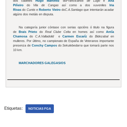
dos cadetes
Hugo Martínez
do
Francicanos de Lugo
e
Ana
Piñeiro
do
Vila de Cangas
así como a dos xuveniles
Iria
Rivas
do
Cuntis
e
Roberto Vieiro
do
C.A.Santiago
que intentarán acadar
algúns dos metáis en disputa.
Na categoría junior cóntase con serias opcións ó titulo na figura
de
Brais Prieto
do
Real Clube Celta
en homes así como
Antía
Chamosa
do
C.A.Valladolid
e
Carmen Escaríz
do
Bidezabal
en
mulleres. Por último, no campionato de España de Veteranos importante
presenza de
Conchy Campos
do
Sekulebedarra
que tomará parte nos
10 km.
MARCHADORES GALEGAS/OS
Etiquetas:
NOTICIAS FGA