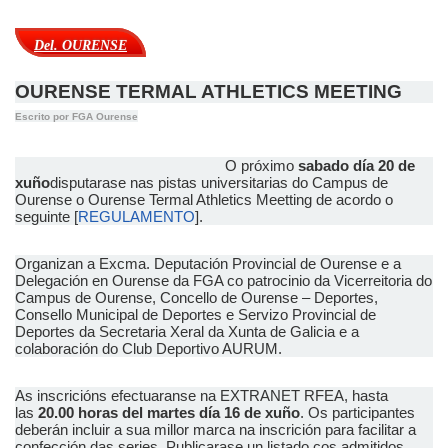
Del. OURENSE
OURENSE TERMAL ATHLETICS MEETING
Escrito por FGA Ourense
O próximo
sabado día 20 de
xuño
disputarase nas pistas universitarias do Campus de
Ourense o Ourense Termal Athletics Meetting de acordo o
seguinte [
REGULAMENTO
].
Organizan a Excma. Deputación Provincial de Ourense e a
Delegación en Ourense da FGA co patrocinio da Vicerreitoria do
Campus de Ourense, Concello de Ourense – Deportes,
Consello Municipal de Deportes e Servizo Provincial de
Deportes da Secretaria Xeral da Xunta de Galicia e a
colaboración do Club Deportivo AURUM.
As inscricións efectuaranse na EXTRANET RFEA, hasta
las
20.00 horas del martes día 16 de xuño
. Os participantes
deberán incluir a sua millor marca na inscrición para facilitar a
confección das series. Publicarase un listado cos admitidos.