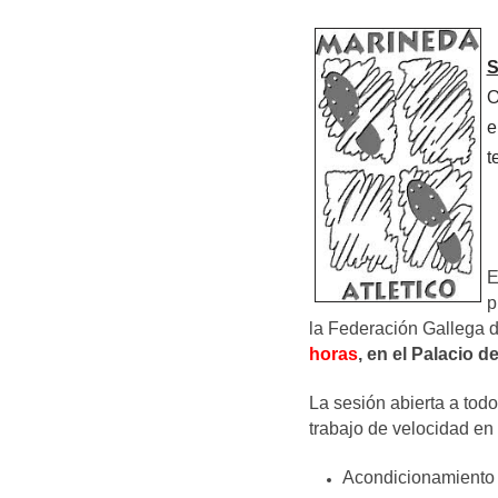
S
O
e
t
E
p
la Federación Gallega d
horas
, en el Palacio d
La sesión abierta a tod
trabajo de velocidad en
Acondicionamiento 