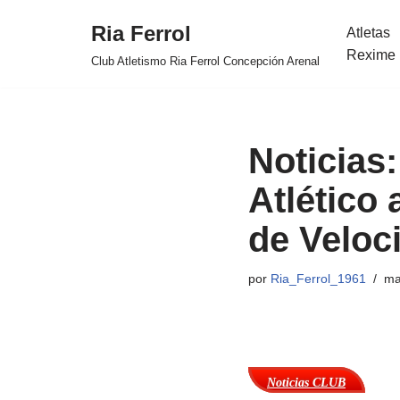
Ria Ferrol
Atletas
Saltar
Rexime 
Club Atletismo Ria Ferrol Concepción Arenal
al
contenido
Noticias:
Atlético
de Veloc
por
Ria_Ferrol_1961
ma
Noticias CLUB