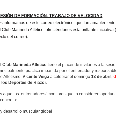
ESIÓN DE FORMACIÓN: TRABAJO DE VELOCIDAD
s informamos de este correo electrónico, que tan amablemente
l Club
Marineda
Atlético,
ofreciéndonos
esta brillante iniciativa
exto del correo):
l
Club Marineda Atlético
tiene el placer de invitarles a la sesió
rincipalmente práctica impartida por el entrenador y responsable
e Atletismo,
Vicente Veiga
a celebrar el domingo
13 de abril,
d
e los Deportes de Riazor
.
os aquellos entrenadores/ monitores que lo consideren oportuno
 concreto:
y desarrollo muscular global