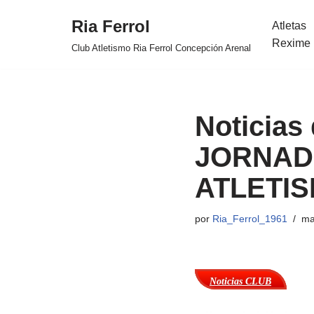
Ria Ferrol
Atletas
Saltar
Rexime 
Club Atletismo Ria Ferrol Concepción Arenal
al
contenido
Noticias 
JORNADA
ATLETI
por
Ria_Ferrol_1961
ma
Noticias CLUB