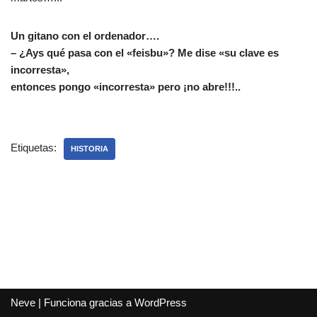
Un gitano con el ordenador….
– ¿Ays qué pasa con el «feisbu»? Me dise «su clave es
incorresta»,
entonces pongo «incorresta» pero ¡no abre!!!..
Etiquetas:
HISTORIA
Neve
| Funciona gracias a
WordPress