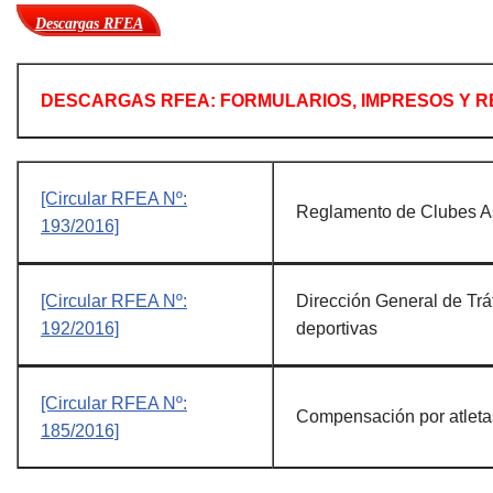
Descargas RFEA
DESCARGAS RFEA: FORMULARIOS, IMPRESOS Y 
[Circular RFEA Nº:
R
eglamento de Clubes 
193/2016]
[Circular RFEA Nº:
D
irección General de Tr
192/2016]
deportivas
[Circular RFEA Nº:
Compensación por atleta
185/2016]