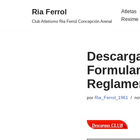
Ria Ferrol
Atletas
Saltar
Rexime 
Club Atletismo Ria Ferrol Concepción Arenal
al
contenido
Descarg
Formular
Reglame
por
Ria_Ferrol_1961
no
Descargas CLUB