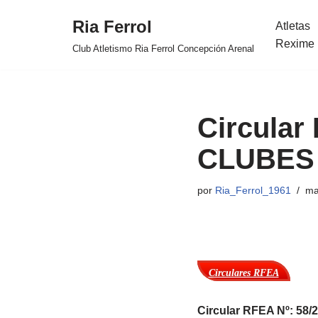
Ria Ferrol
Atletas
Saltar
Rexime 
Club Atletismo Ria Ferrol Concepción Arenal
al
contenido
Circular
CLUBES 2
por
Ria_Ferrol_1961
ma
Circulares RFEA
Circular RFEA Nº: 58/