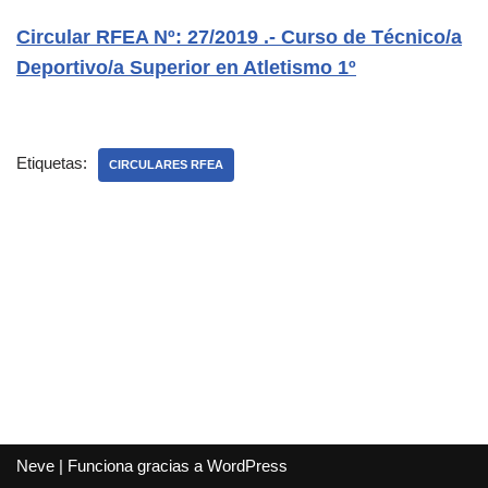
Circular RFEA Nº: 27/2019 .- Curso de Técnico/a
Deportivo/a Superior en Atletismo 1º
Etiquetas:
CIRCULARES RFEA
Neve
| Funciona gracias a
WordPress