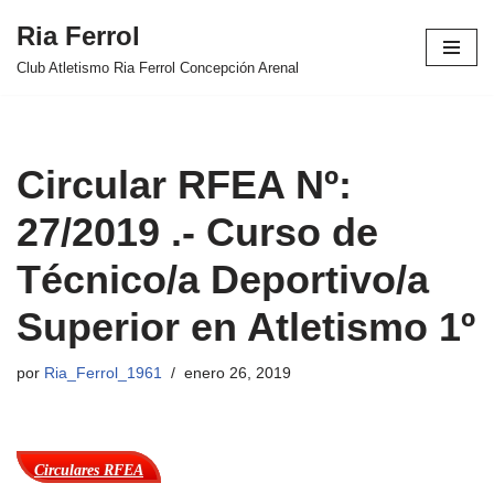
Ria Ferrol
Saltar
Club Atletismo Ria Ferrol Concepción Arenal
al
contenido
Circular RFEA Nº:
27/2019 .- Curso de
Técnico/a Deportivo/a
Superior en Atletismo 1º
por
Ria_Ferrol_1961
enero 26, 2019
Circulares RFEA