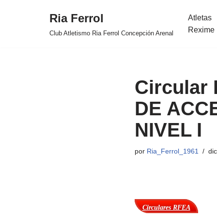
Ria Ferrol
Atletas
Saltar
Rexime 
Club Atletismo Ria Ferrol Concepción Arenal
al
contenido
Circular
DE ACCE
NIVEL I
por
Ria_Ferrol_1961
di
Circulares RFEA