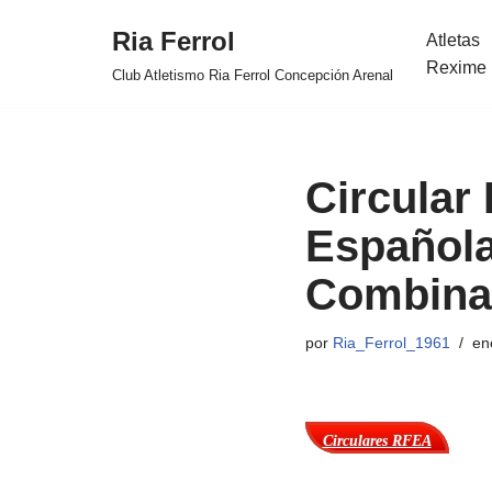
Ria Ferrol
Atletas
Saltar
Rexime 
Club Atletismo Ria Ferrol Concepción Arenal
al
contenido
Circular
Española
Combina
por
Ria_Ferrol_1961
en
Circulares RFEA