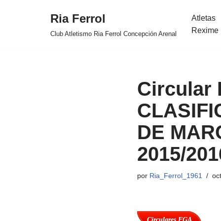
Ria Ferrol
Atletas
Saltar
Rexime 
Club Atletismo Ria Ferrol Concepción Arenal
al
contenido
Circular 
CLASIFI
DE MAR
2015/201
por
Ria_Ferrol_1961
oc
Circulares FGA