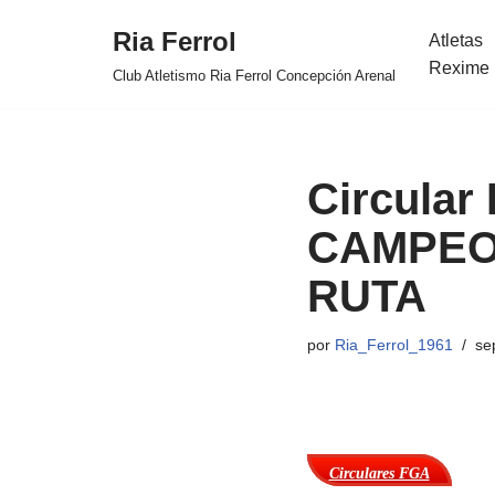
Ria Ferrol
Atletas
Saltar
Rexime 
Club Atletismo Ria Ferrol Concepción Arenal
al
contenido
Circular 
CAMPEO
RUTA
por
Ria_Ferrol_1961
se
Circulares FGA