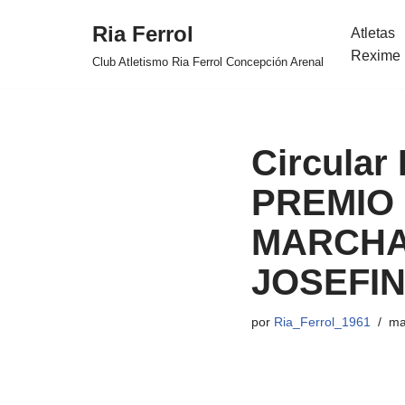
Ria Ferrol
Atletas
Saltar
Rexime 
Club Atletismo Ria Ferrol Concepción Arenal
al
contenido
Circular
PREMIO
MARCHA 
JOSEFI
por
Ria_Ferrol_1961
ma