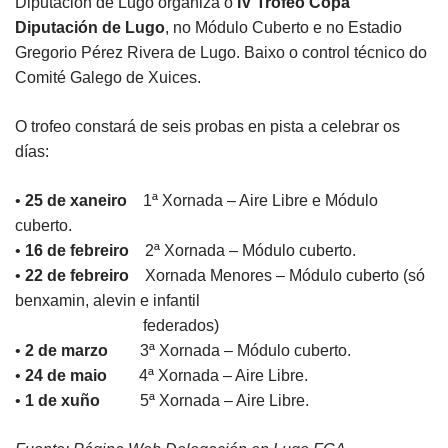
Diputación de Lugo organiza o
IV Trofeo Copa
Diputación de Lugo
, no Módulo Cuberto e no Estadio
Gregorio Pérez Rivera de Lugo. Baixo o control técnico do
Comité Galego de Xuices.
O trofeo constará de seis probas en pista a celebrar os
días:
•
25 de xaneiro
1ª Xornada – Aire Libre e Módulo
cuberto.
•
16 de febreiro
2ª Xornada – Módulo cuberto.
•
22 de febreiro
Xornada Menores – Módulo cuberto (só
benxamin, alevin e infantil
federados)
•
2 de marzo
3ª Xornada – Módulo cuberto.
•
24 de maio
4ª Xornada – Aire Libre.
•
1 de xuño
5ª Xornada – Aire Libre.